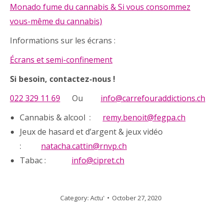
Monado fume du cannabis & Si vous consommez
vous-même du cannabis)
Informations sur les écrans :
Écrans et semi-confinement
Si besoin, contactez-nous !
022 329 11 69
Ou
info@carrefouraddictions.ch
Cannabis & alcool :
remy.benoit@fegpa.ch
Jeux de hasard et d’argent & jeux vidéo
:
natacha.cattin@rnvp.ch
Tabac :
info@cipret.ch
Category:
Actu'
October 27, 2020