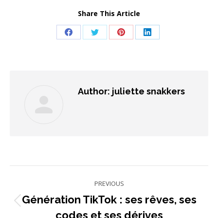
Share This Article
Share
Share
Share
Share
on
on
on
on
Facebook
Twitter
Pinterest
LinkedIn
Author:
juliette snakkers
Post
PREVIOUS
navigation
Génération TikTok : ses rêves, ses
Previous
codes et ses dérives