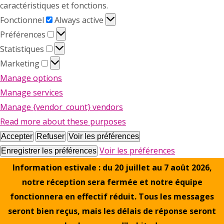
caractéristiques et fonctions.
Fonctionnel
Fonctionnel
Always active
Préférences
Préférences
Statistiques
Statistiques
Marketing
Marketing
Manage options
Manage services
Manage {vendor_count} vendors
Read more about these purposes
Accepter
Refuser
Voir les préférences
Voir les préférences
Enregistrer les préférences
Information estivale : du 20 juillet au 7 août 2026,
notre réception sera fermée et notre équipe
fonctionnera en effectif réduit. Tous les messages
seront bien reçus, mais les délais de réponse seront