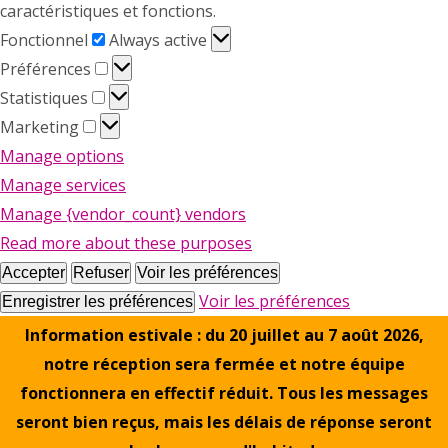
caractéristiques et fonctions.
Fonctionnel
Fonctionnel
Always active
Préférences
Préférences
Statistiques
Statistiques
Marketing
Marketing
Manage options
Manage services
Manage {vendor_count} vendors
Read more about these purposes
Accepter
Refuser
Voir les préférences
Voir les préférences
Enregistrer les préférences
Information estivale : du 20 juillet au 7 août 2026,
notre réception sera fermée et notre équipe
fonctionnera en effectif réduit. Tous les messages
seront bien reçus, mais les délais de réponse seront