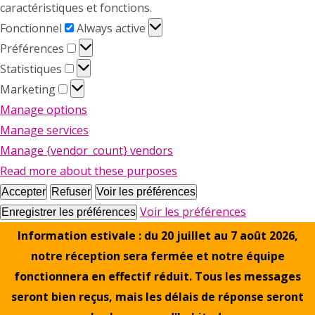
caractéristiques et fonctions.
Fonctionnel
Fonctionnel
Always active
Préférences
Préférences
Statistiques
Statistiques
Marketing
Marketing
Manage options
Manage services
Manage {vendor_count} vendors
Read more about these purposes
Accepter
Refuser
Voir les préférences
Voir les préférences
Enregistrer les préférences
Information estivale : du 20 juillet au 7 août 2026,
notre réception sera fermée et notre équipe
fonctionnera en effectif réduit. Tous les messages
seront bien reçus, mais les délais de réponse seront