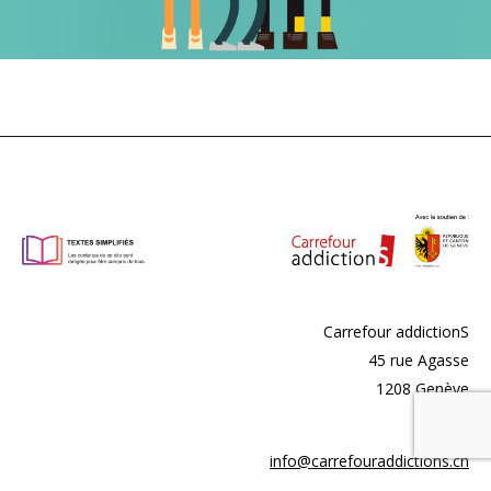
Carrefour addictionS
45 rue Agasse
1208 Genève
info@carrefouraddictions.ch
022 329 11 69